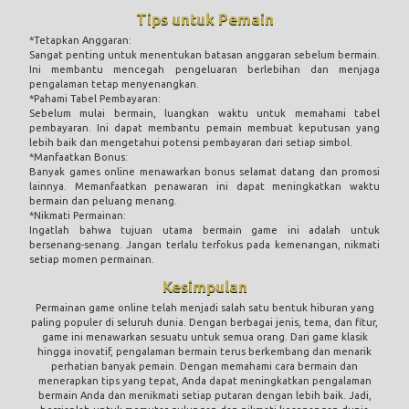
Tips untuk Pemain
*Tetapkan Anggaran:
Sangat penting untuk menentukan batasan anggaran sebelum bermain.
Ini membantu mencegah pengeluaran berlebihan dan menjaga
pengalaman tetap menyenangkan.
*Pahami Tabel Pembayaran:
Sebelum mulai bermain, luangkan waktu untuk memahami tabel
pembayaran. Ini dapat membantu pemain membuat keputusan yang
lebih baik dan mengetahui potensi pembayaran dari setiap simbol.
*Manfaatkan Bonus:
Banyak games online menawarkan bonus selamat datang dan promosi
lainnya. Memanfaatkan penawaran ini dapat meningkatkan waktu
bermain dan peluang menang.
*Nikmati Permainan:
Ingatlah bahwa tujuan utama bermain game ini adalah untuk
bersenang-senang. Jangan terlalu terfokus pada kemenangan, nikmati
setiap momen permainan.
Kesimpulan
Permainan game online telah menjadi salah satu bentuk hiburan yang
paling populer di seluruh dunia. Dengan berbagai jenis, tema, dan fitur,
game ini menawarkan sesuatu untuk semua orang. Dari game klasik
hingga inovatif, pengalaman bermain terus berkembang dan menarik
perhatian banyak pemain. Dengan memahami cara bermain dan
menerapkan tips yang tepat, Anda dapat meningkatkan pengalaman
bermain Anda dan menikmati setiap putaran dengan lebih baik. Jadi,