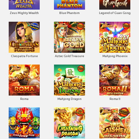
Zeus Mighty Wealth
Blue Phantom
Legend of Guan Gong
Cleopatra Fortune
Aztec Gold Treasure
Mahjong Phoenix
Roma
Mahjong Dragon
Roma II