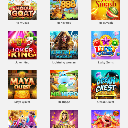
Holy Goat
Honey 888
Hot Smash
Joker King
Lightning Woman
Lucky Gems
Maya Quest
Mr. Hippo
Ocean Chest