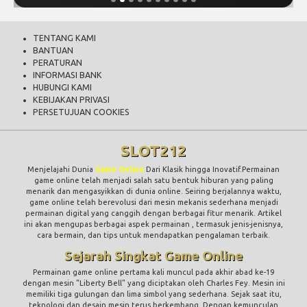
TENTANG KAMI
BANTUAN
PERATURAN
INFORMASI BANK
HUBUNGI KAMI
KEBIJAKAN PRIVASI
PERSETUJUAN COOKIES
SLOT212
Menjelajahi Dunia
Game Online
Dari Klasik hingga Inovatif.Permainan
game online telah menjadi salah satu bentuk hiburan yang paling
menarik dan mengasyikkan di dunia online. Seiring berjalannya waktu,
game online telah berevolusi dari mesin mekanis sederhana menjadi
permainan digital yang canggih dengan berbagai fitur menarik. Artikel
ini akan mengupas berbagai aspek permainan , termasuk jenis-jenisnya,
cara bermain, dan tips untuk mendapatkan pengalaman terbaik.
Sejarah Singkat Game Online
Permainan game online pertama kali muncul pada akhir abad ke-19
dengan mesin "Liberty Bell" yang diciptakan oleh Charles Fey. Mesin ini
memiliki tiga gulungan dan lima simbol yang sederhana. Sejak saat itu,
teknologi dan desain mesin terus berkembang. Dengan kemunculan