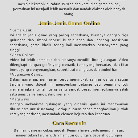
mesin elektronik di tahun 1970-an dan kemudian game online,
permainan ini menjadi lebih menarik dan mudah diakses oleh banyak
orang.
Jenis-Jenis Game Online
* Game Klasik:
Ini adalah jenis game yang paling sederhana, biasanya dengan tiga
gulungan dan simbol seperti buah-buahan dan lonceng. Meskipun
sederhana, game klasik sering kali menawarkan pembayaran yang
tinggi.
*Video Online:
Video ini lebih kompleks dan biasanya memiliki lima gulungan. Video
dilengkapi dengan grafik yang menarik, tema yang bervariasi, dan fitur
bonus yang menyenangkan, seperti putaran gratis dan simbol liar.
*Progressive Games:
Dalam game ini, permainan terus meningkat seiring dengan setiap
taruhan yang dibuat. Ini memberikan peluang bagi pemain untuk
memenangkan jumlah uang yang sangat besar, menjadikannya salah
satu jenis game yang paling menarik.
*Megaways:
Dengan mekanisme gulungan yang dinamis, game ini menawarkan
ribuan cara untuk menang. Setiap putaran dapat menghasilkan jumlah
cara yang berbeda, menambah elemen kejutan dan keseruan.
Cara Bermain
Bermain game ini cukup mudah. Pemain hanya perlu memilih mesin,
menentukan taruhan, dan memutar gulungan. Setelah gulungan