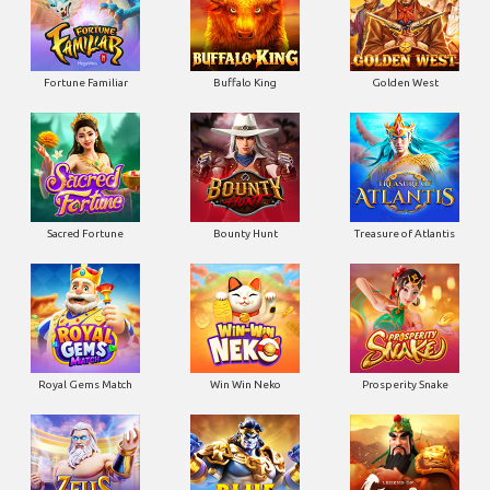
Fortune Familiar
Buffalo King
Golden West
Sacred Fortune
Bounty Hunt
Treasure of Atlantis
Royal Gems Match
Win Win Neko
Prosperity Snake