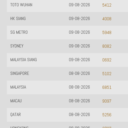
TOTO WUHAN
09-08-2026
5412
HK SIANG
09-08-2026
4008
SG METRO
09-08-2026
5948
SYDNEY
09-08-2026
8082
MALAYSIA SIANG
09-08-2026
0692
SINGAPORE
08-08-2026
5102
MALAYSIA
08-08-2026
6851
MACAU
08-08-2026
9097
QATAR
08-08-2026
5256