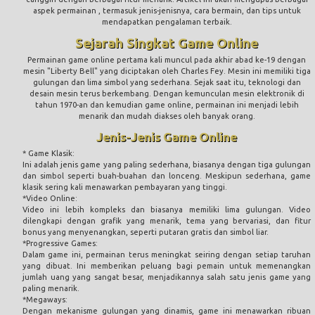
aspek permainan , termasuk jenis-jenisnya, cara bermain, dan tips untuk
mendapatkan pengalaman terbaik.
Sejarah Singkat Game Online
Permainan game online pertama kali muncul pada akhir abad ke-19 dengan
mesin "Liberty Bell" yang diciptakan oleh Charles Fey. Mesin ini memiliki tiga
gulungan dan lima simbol yang sederhana. Sejak saat itu, teknologi dan
desain mesin terus berkembang. Dengan kemunculan mesin elektronik di
tahun 1970-an dan kemudian game online, permainan ini menjadi lebih
menarik dan mudah diakses oleh banyak orang.
Jenis-Jenis Game Online
* Game Klasik:
Ini adalah jenis game yang paling sederhana, biasanya dengan tiga gulungan
dan simbol seperti buah-buahan dan lonceng. Meskipun sederhana, game
klasik sering kali menawarkan pembayaran yang tinggi.
*Video Online:
Video ini lebih kompleks dan biasanya memiliki lima gulungan. Video
dilengkapi dengan grafik yang menarik, tema yang bervariasi, dan fitur
bonus yang menyenangkan, seperti putaran gratis dan simbol liar.
*Progressive Games:
Dalam game ini, permainan terus meningkat seiring dengan setiap taruhan
yang dibuat. Ini memberikan peluang bagi pemain untuk memenangkan
jumlah uang yang sangat besar, menjadikannya salah satu jenis game yang
paling menarik.
*Megaways:
Dengan mekanisme gulungan yang dinamis, game ini menawarkan ribuan