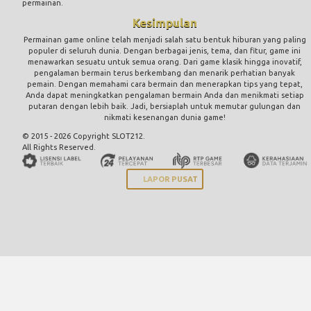
permainan.
Kesimpulan
Permainan game online telah menjadi salah satu bentuk hiburan yang paling
populer di seluruh dunia. Dengan berbagai jenis, tema, dan fitur, game ini
menawarkan sesuatu untuk semua orang. Dari game klasik hingga inovatif,
pengalaman bermain terus berkembang dan menarik perhatian banyak
pemain. Dengan memahami cara bermain dan menerapkan tips yang tepat,
Anda dapat meningkatkan pengalaman bermain Anda dan menikmati setiap
putaran dengan lebih baik. Jadi, bersiaplah untuk memutar gulungan dan
nikmati kesenangan dunia game!
© 2015 - 2026 Copyright SLOT212.
All Rights Reserved.
LAPOR PUSAT