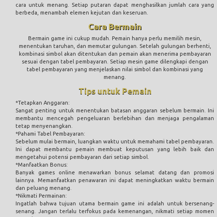
cara untuk menang. Setiap putaran dapat menghasilkan jumlah cara yang
berbeda, menambah elemen kejutan dan keseruan.
Cara Bermain
Bermain game ini cukup mudah. Pemain hanya perlu memilih mesin,
menentukan taruhan, dan memutar gulungan. Setelah gulungan berhenti,
kombinasi simbol akan ditentukan dan pemain akan menerima pembayaran
sesuai dengan tabel pembayaran. Setiap mesin game dilengkapi dengan
tabel pembayaran yang menjelaskan nilai simbol dan kombinasi yang
menang.
Tips untuk Pemain
*Tetapkan Anggaran:
Sangat penting untuk menentukan batasan anggaran sebelum bermain. Ini
membantu mencegah pengeluaran berlebihan dan menjaga pengalaman
tetap menyenangkan.
*Pahami Tabel Pembayaran:
Sebelum mulai bermain, luangkan waktu untuk memahami tabel pembayaran.
Ini dapat membantu pemain membuat keputusan yang lebih baik dan
mengetahui potensi pembayaran dari setiap simbol.
*Manfaatkan Bonus:
Banyak games online menawarkan bonus selamat datang dan promosi
lainnya. Memanfaatkan penawaran ini dapat meningkatkan waktu bermain
dan peluang menang.
*Nikmati Permainan:
Ingatlah bahwa tujuan utama bermain game ini adalah untuk bersenang-
senang. Jangan terlalu terfokus pada kemenangan, nikmati setiap momen