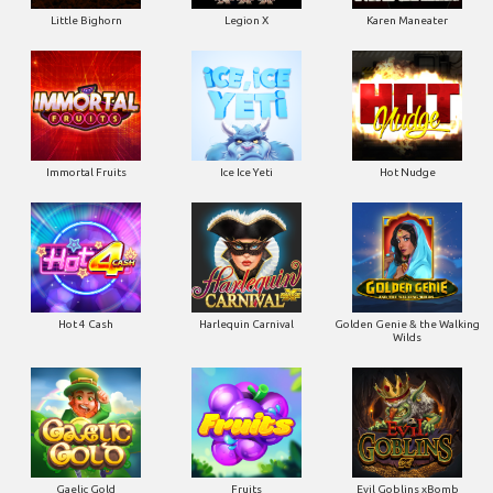
Little Bighorn
Legion X
Karen Maneater
Immortal Fruits
Ice Ice Yeti
Hot Nudge
Hot 4 Cash
Harlequin Carnival
Golden Genie & the Walking
Wilds
Gaelic Gold
Fruits
Evil Goblins xBomb