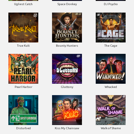
Ugliest Catch
Space Donkey
DJ Psycho
True Kult
Bounty Hunters
The Cage
Pearl Harbor
Gluttony
Whacked
Disturbed
Kiss My Chainsaw
Walk of Shame