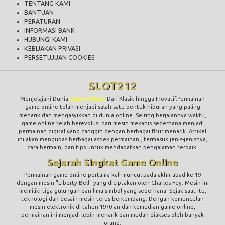
TENTANG KAMI
BANTUAN
PERATURAN
INFORMASI BANK
HUBUNGI KAMI
KEBIJAKAN PRIVASI
PERSETUJUAN COOKIES
SLOT212
Menjelajahi Dunia
Game Online
Dari Klasik hingga Inovatif.Permainan
game online telah menjadi salah satu bentuk hiburan yang paling
menarik dan mengasyikkan di dunia online. Seiring berjalannya waktu,
game online telah berevolusi dari mesin mekanis sederhana menjadi
permainan digital yang canggih dengan berbagai fitur menarik. Artikel
ini akan mengupas berbagai aspek permainan , termasuk jenis-jenisnya,
cara bermain, dan tips untuk mendapatkan pengalaman terbaik.
Sejarah Singkat Game Online
Permainan game online pertama kali muncul pada akhir abad ke-19
dengan mesin "Liberty Bell" yang diciptakan oleh Charles Fey. Mesin ini
memiliki tiga gulungan dan lima simbol yang sederhana. Sejak saat itu,
teknologi dan desain mesin terus berkembang. Dengan kemunculan
mesin elektronik di tahun 1970-an dan kemudian game online,
permainan ini menjadi lebih menarik dan mudah diakses oleh banyak
orang.