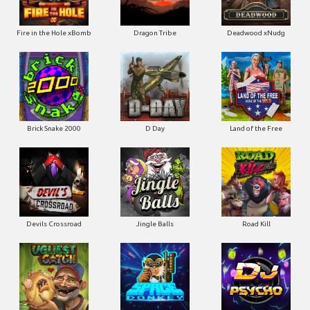
Fire in the Hole xBomb
Dragon Tribe
Deadwood xNudg
Brick Snake 2000
D Day
Land of the Free
Devils Crossroad
Jingle Balls
Road Kill