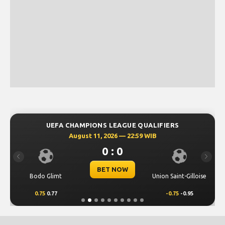
UEFA CHAMPIONS LEAGUE QUALIFIERS
August 11, 2026 — 22:59 WIB
0 : 0
Previous
Next
BET NOW
Bodo Glimt
Union Saint-Gilloise
0.75
0.77
-0.75
-0.95