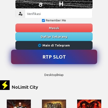
Remember Me
Masuk
Daftar Sekarang
Main di Telegram
RTP SLOT
Desktop
Wap
NoLimit City