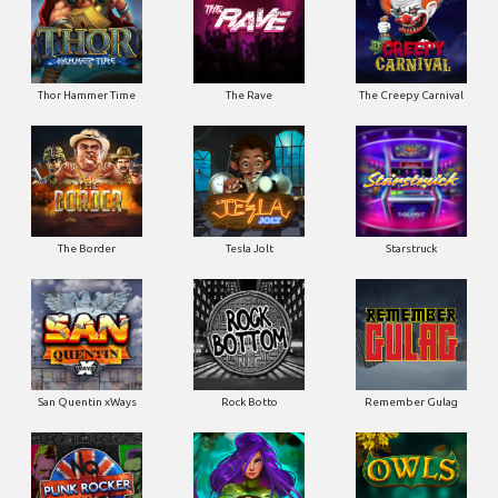
Thor Hammer Time
The Rave
The Creepy Carnival
The Border
Tesla Jolt
Starstruck
San Quentin xWays
Rock Botto
Remember Gulag