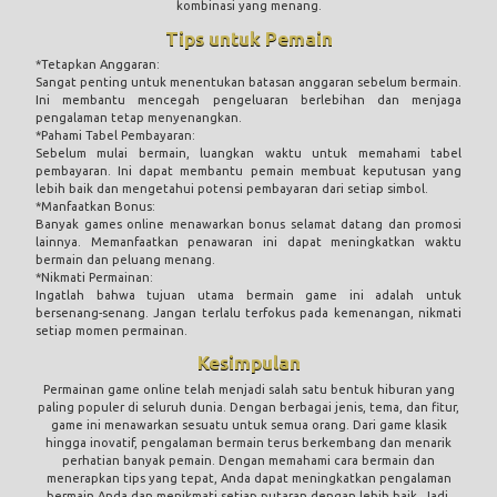
kombinasi yang menang.
Tips untuk Pemain
*Tetapkan Anggaran:
Sangat penting untuk menentukan batasan anggaran sebelum bermain.
Ini membantu mencegah pengeluaran berlebihan dan menjaga
pengalaman tetap menyenangkan.
*Pahami Tabel Pembayaran:
Sebelum mulai bermain, luangkan waktu untuk memahami tabel
pembayaran. Ini dapat membantu pemain membuat keputusan yang
lebih baik dan mengetahui potensi pembayaran dari setiap simbol.
*Manfaatkan Bonus:
Banyak games online menawarkan bonus selamat datang dan promosi
lainnya. Memanfaatkan penawaran ini dapat meningkatkan waktu
bermain dan peluang menang.
*Nikmati Permainan:
Ingatlah bahwa tujuan utama bermain game ini adalah untuk
bersenang-senang. Jangan terlalu terfokus pada kemenangan, nikmati
setiap momen permainan.
Kesimpulan
Permainan game online telah menjadi salah satu bentuk hiburan yang
paling populer di seluruh dunia. Dengan berbagai jenis, tema, dan fitur,
game ini menawarkan sesuatu untuk semua orang. Dari game klasik
hingga inovatif, pengalaman bermain terus berkembang dan menarik
perhatian banyak pemain. Dengan memahami cara bermain dan
menerapkan tips yang tepat, Anda dapat meningkatkan pengalaman
bermain Anda dan menikmati setiap putaran dengan lebih baik. Jadi,