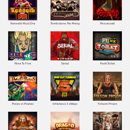
Kenneth Must Die
Tombstone: No Mercy
Possessed
Nine To Five
Serial
Punk Toilet
Pixies vs Pirates
Infectious 5 xWays
Folsom Prison