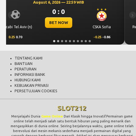
August 7, 2026 — 00:00 WIB
0 : 0
Previous
Ne
BET NOW
ia
Red Bull Salzburg
Pafos FC
86
1
0.89
-1
0.95
TENTANG KAMI
BANTUAN
PERATURAN
INFORMASI BANK
HUBUNGI KAMI
KEBIJAKAN PRIVASI
PERSETUJUAN COOKIES
SLOT212
Menjelajahi Dunia
Game Online
Dari Klasik hingga Inovatif.Permainan game
online telah menjadi salah satu bentuk hiburan yang paling menarik dan
mengasyikkan di dunia online. Seiring berjalannya waktu, game online telah
berevolusi dari mesin mekanis sederhana menjadi permainan digital yang
canggih dengan berbagai fitur menarik. Artikel ini akan mengupas berbagai