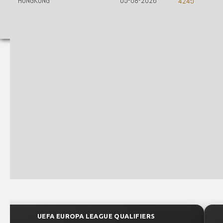
HONGKONG
05-08-2026
4245
UEFA EUROPA LEAGUE QUALIFIERS