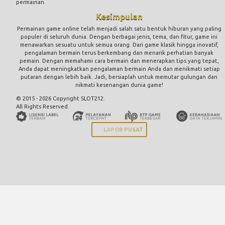
permainan.
Kesimpulan
Permainan game online telah menjadi salah satu bentuk hiburan yang paling
populer di seluruh dunia. Dengan berbagai jenis, tema, dan fitur, game ini
menawarkan sesuatu untuk semua orang. Dari game klasik hingga inovatif,
pengalaman bermain terus berkembang dan menarik perhatian banyak
pemain. Dengan memahami cara bermain dan menerapkan tips yang tepat,
Anda dapat meningkatkan pengalaman bermain Anda dan menikmati setiap
putaran dengan lebih baik. Jadi, bersiaplah untuk memutar gulungan dan
nikmati kesenangan dunia game!
© 2015 - 2026 Copyright SLOT212.
All Rights Reserved.
LAPOR PUSAT