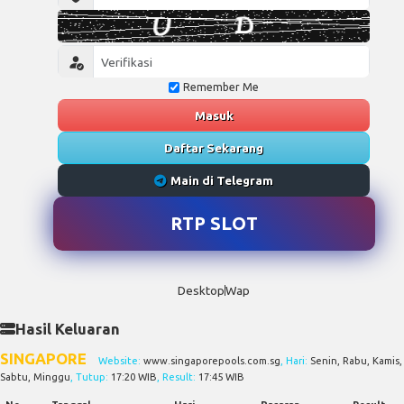
Remember Me
Masuk
Daftar Sekarang
Main di Telegram
RTP SLOT
Desktop
Wap
Hasil Keluaran
SINGAPORE
Website:
www.singaporepools.com.sg
, Hari:
Senin, Rabu, Kamis,
Sabtu, Minggu
, Tutup:
17:20 WIB
, Result:
17:45 WIB