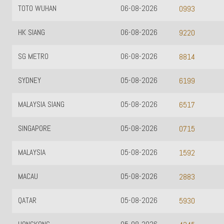
TOTO WUHAN
06-08-2026
0993
HK SIANG
06-08-2026
9220
SG METRO
06-08-2026
8814
SYDNEY
05-08-2026
6199
MALAYSIA SIANG
05-08-2026
6517
SINGAPORE
05-08-2026
0715
MALAYSIA
05-08-2026
1592
MACAU
05-08-2026
2883
QATAR
05-08-2026
5930