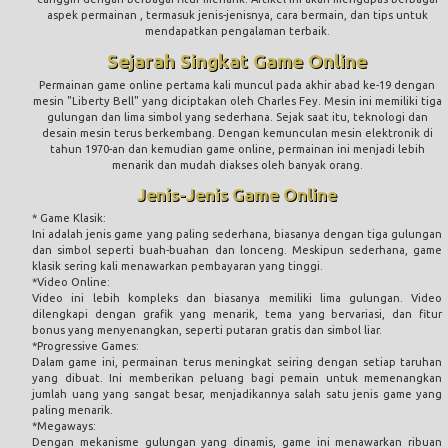
aspek permainan , termasuk jenis-jenisnya, cara bermain, dan tips untuk
mendapatkan pengalaman terbaik.
Sejarah Singkat Game Online
Permainan game online pertama kali muncul pada akhir abad ke-19 dengan
mesin "Liberty Bell" yang diciptakan oleh Charles Fey. Mesin ini memiliki tiga
gulungan dan lima simbol yang sederhana. Sejak saat itu, teknologi dan
desain mesin terus berkembang. Dengan kemunculan mesin elektronik di
tahun 1970-an dan kemudian game online, permainan ini menjadi lebih
menarik dan mudah diakses oleh banyak orang.
Jenis-Jenis Game Online
* Game Klasik:
Ini adalah jenis game yang paling sederhana, biasanya dengan tiga gulungan
dan simbol seperti buah-buahan dan lonceng. Meskipun sederhana, game
klasik sering kali menawarkan pembayaran yang tinggi.
*Video Online:
Video ini lebih kompleks dan biasanya memiliki lima gulungan. Video
dilengkapi dengan grafik yang menarik, tema yang bervariasi, dan fitur
bonus yang menyenangkan, seperti putaran gratis dan simbol liar.
*Progressive Games:
Dalam game ini, permainan terus meningkat seiring dengan setiap taruhan
yang dibuat. Ini memberikan peluang bagi pemain untuk memenangkan
jumlah uang yang sangat besar, menjadikannya salah satu jenis game yang
paling menarik.
*Megaways:
Dengan mekanisme gulungan yang dinamis, game ini menawarkan ribuan