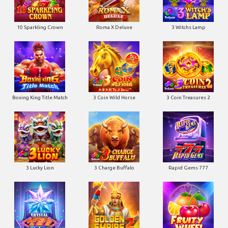
10 Sparkling Crown
Roma X Deluxe
3 Witchs Lamp
Boxing King Title Match
3 Coin Wild Horse
3 Coin Treasures 2
3 Lucky Lion
3 Charge Buffalo
Rapid Gems 777