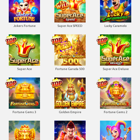
Jokers Fortune
Super Ace SPEED
Lucky Caramelo
Super Ace
Fortune Garuda 500
Super Ace Deluxe
Fortune Gems 3
Golden Empire
Fortune Gems 2