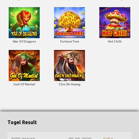
War Of Dragons
Fortune Tree
Hot Chilli
God Of Martial
Chin Shi Huang
Togel Result