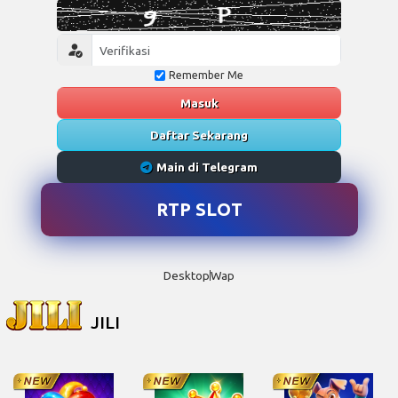
Remember Me
Masuk
Daftar Sekarang
Main di Telegram
RTP SLOT
Desktop
Wap
JILI