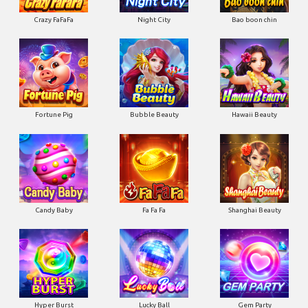
Crazy FaFaFa
Night City
Bao boon chin
Fortune Pig
Bubble Beauty
Hawaii Beauty
Candy Baby
Fa Fa Fa
Shanghai Beauty
Hyper Burst
Lucky Ball
Gem Party