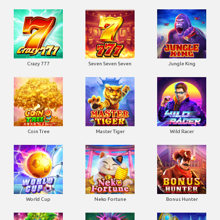
Crazy 777
Seven Seven Seven
Jungle King
Coin Tree
Master Tiger
Wild Racer
World Cup
Neko Fortune
Bonus Hunter