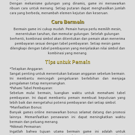
Dengan mekanisme gulungan yang dinamis, game ini menawarkan
ribuan cara untuk menang. Setiap putaran dapat menghasilkan jumlah
cara yang berbeda, menambah elemen kejutan dan keseruan.
Cara Bermain
Bermain game ini cukup mudah. Pemain hanya perlu memilih mesin,
menentukan taruhan, dan memutar gulungan. Setelah gulungan
berhenti, kombinasi simbol akan ditentukan dan pemain akan menerima
pembayaran sesuai dengan tabel pembayaran. Setiap mesin game
dilengkapi dengan tabel pembayaran yang menjelaskan nilai simbol dan
kombinasi yang menang.
Tips untuk Pemain
*Tetapkan Anggaran:
Sangat penting untuk menentukan batasan anggaran sebelum bermain.
Ini membantu mencegah pengeluaran berlebihan dan menjaga
pengalaman tetap menyenangkan.
*Pahami Tabel Pembayaran:
Sebelum mulai bermain, luangkan waktu untuk memahami tabel
pembayaran. Ini dapat membantu pemain membuat keputusan yang
lebih baik dan mengetahui potensi pembayaran dari setiap simbol.
*Manfaatkan Bonus:
Banyak games online menawarkan bonus selamat datang dan promosi
lainnya. Memanfaatkan penawaran ini dapat meningkatkan waktu
bermain dan peluang menang.
*Nikmati Permainan:
Ingatlah bahwa tujuan utama bermain game ini adalah untuk