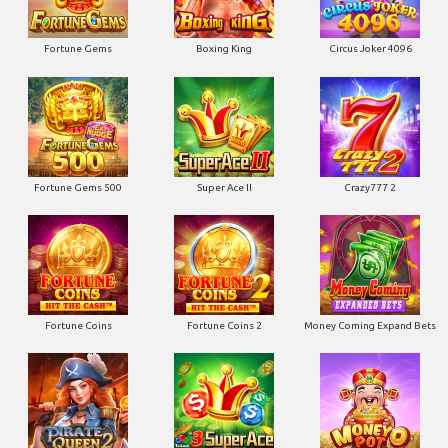
Fortune Gems
Boxing King
Circus Joker 4096
Fortune Gems 500
Super Ace II
Crazy777 2
Fortune Coins
Fortune Coins 2
Money Coming Expand Bets