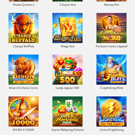
Pirate Queen 2
3 Super Ace
Money Pot
Charge Buffalo
Mega Ace
Fortune Gems Legend
Bison Fortune Coins
Lucky Jaguar 500
3 Lightning Blitz
ROMA X 10000
Super Mahjong Deluxe
Coin of Lightning