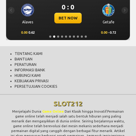
0 : 0
Previous
Next
BET NOW
Alaves
Getafe
0.00
0.62
0.00
-0.72
TENTANG KAMI
BANTUAN
PERATURAN
INFORMASI BANK
HUBUNGI KAMI
KEBIJAKAN PRIVASI
PERSETUJUAN COOKIES
SLOT212
Menjelajahi Dunia
Game Online
Dari Klasik hingga Inovatif.Permainan
game online telah menjadi salah satu bentuk hiburan yang paling
menarik dan mengasyikkan di dunia online. Seiring berjalannya waktu,
game online telah berevolusi dari mesin mekanis sederhana menjadi
permainan digital yang canggih dengan berbagai fitur menarik. Artikel
ini akan mengupas berbagai aspek permainan , termasuk jenis-jenisnya,