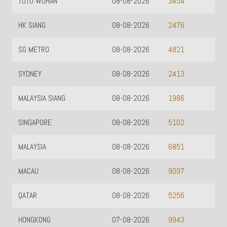
TOTO WUHAN
08-08-2026
3454
HK SIANG
08-08-2026
2476
SG METRO
08-08-2026
4821
SYDNEY
08-08-2026
2413
MALAYSIA SIANG
08-08-2026
1986
SINGAPORE
08-08-2026
5102
MALAYSIA
08-08-2026
6851
MACAU
08-08-2026
9097
QATAR
08-08-2026
5256
HONGKONG
07-08-2026
9943