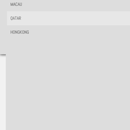
MACAU
QATAR
HONGKONG