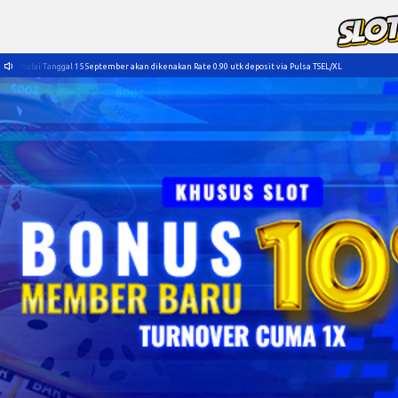
Mulai Tanggal 15 September akan dikenakan Rate 0.90 utk deposit via Pulsa TSEL/XL