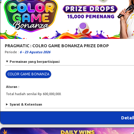
PRAGMATIC : COLRO GAME BONANZA PRIZE DROP
Periode :
6 - 23 Agustus 2026
Permainan yang berpartisipasi
COLOR GAME BONANZA
Aturan :
Total hadiah senilai Rp 600,000,000.
Syarat & Ketentuan
Detai