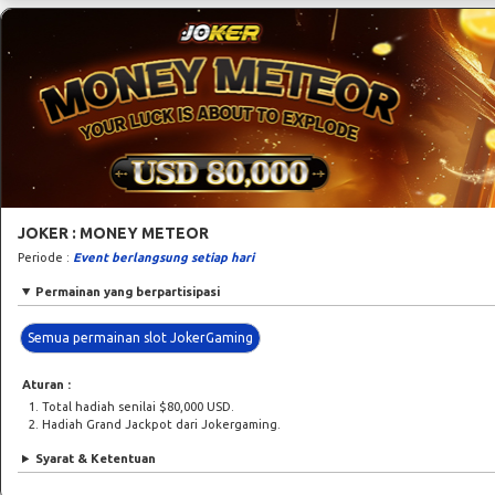
JOKER : MONEY METEOR
Periode :
Event berlangsung setiap hari
Permainan yang berpartisipasi
Semua permainan slot JokerGaming
Aturan :
Total hadiah senilai $80,000 USD.
Hadiah Grand Jackpot dari Jokergaming.
Syarat & Ketentuan