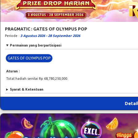
PRAGMATIC : GATES OF OLYMPUS POP
Periode :
3 Agustus 2026 - 28 September 2026
Permainan yang berpartisipasi
GATES OF OLYMPUS POP
Aturan :
Total hadiah senilai Rp 68,780,250,000.
Syarat & Ketentuan
Detai