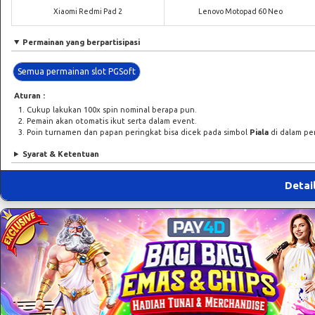
Xiaomi Redmi Pad 2
Lenovo Motopad 60 Neo
Permainan yang berpartisipasi
Semua permainan slot PGSoft
Aturan :
Cukup lakukan 100x spin nominal berapa pun.
Pemain akan otomatis ikut serta dalam event.
Poin turnamen dan papan peringkat bisa dicek pada simbol
Piala
di dalam pe
Syarat & Ketentuan
Detai