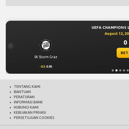
UEFA CHAMPIONS 
August 12, 20
0 
Previous
BET
SK Sturm Graz
-0.5
0.95
TENTANG KAMI
BANTUAN
PERATURAN
INFORMASI BANK
HUBUNGI KAMI
KEBIJAKAN PRIVASI
PERSETUJUAN COOKIES