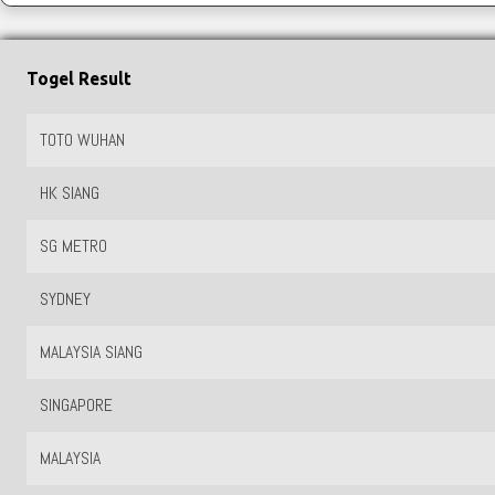
Togel Result
TOTO WUHAN
HK SIANG
SG METRO
SYDNEY
MALAYSIA SIANG
SINGAPORE
MALAYSIA