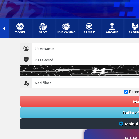
TOGEL
SLOT
LIVE CASINO
SPORT
ARCADE
SABU
Reme
Ma
Daftar 
Main d
RTP