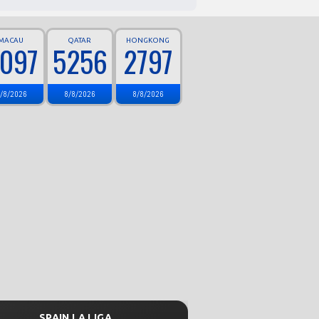
MACAU
QATAR
HONGKONG
097
5256
2797
/8/2026
8/8/2026
8/8/2026
A CHAMPIONS LEAGUE QUALIFIERS