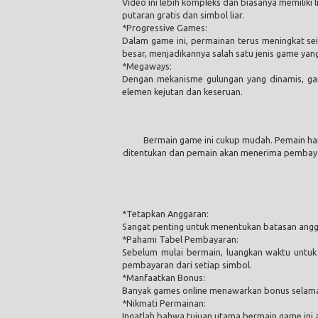
Video ini lebih kompleks dan biasanya memiliki 
putaran gratis dan simbol liar.
*Progressive Games:
Dalam game ini, permainan terus meningkat se
besar, menjadikannya salah satu jenis game yang
*Megaways:
Dengan mekanisme gulungan yang dinamis, ga
elemen kejutan dan keseruan.
Bermain game ini cukup mudah. Pemain han
ditentukan dan pemain akan menerima pembayar
*Tetapkan Anggaran:
Sangat penting untuk menentukan batasan ang
*Pahami Tabel Pembayaran:
Sebelum mulai bermain, luangkan waktu untu
pembayaran dari setiap simbol.
*Manfaatkan Bonus:
Banyak games online menawarkan bonus selama
*Nikmati Permainan:
Ingatlah bahwa tujuan utama bermain game ini 