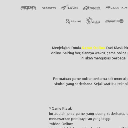
Menjelajahi Dunia
Game Online
Dari Klasik h
online. Seiring berjalannya waktu, game online
ini akan mengupas berbagai 
Permainan game online pertama kali muncul pad
simbol yang sederhana. Sejak saat itu, tekn
* Game Klasik:
Ini adalah jenis game yang paling sederhana,
menawarkan pembayaran yang tinggi.
*Video Online: