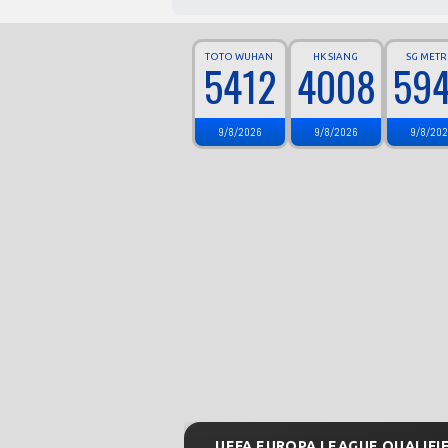
TOTO WUHAN
HK SIANG
SG MET
5412
4008
59
9/8/2026
9/8/2026
9/8/20
SPAIN LA LIGA