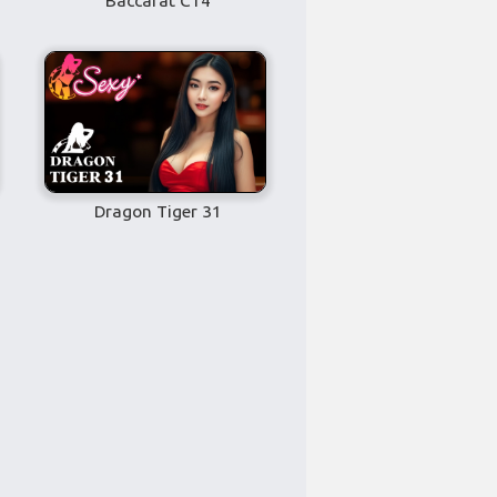
Baccarat C14
Dragon Tiger 31