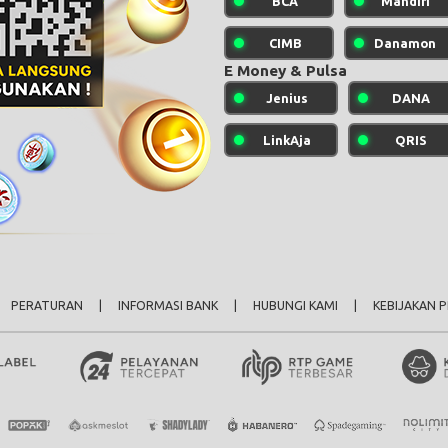
BCA
Mandiri
CIMB
Danamon
E Money & Pulsa
Jenius
DANA
LinkAja
QRIS
PERATURAN
|
INFORMASI BANK
|
HUBUNGI KAMI
|
KEBIJAKAN P