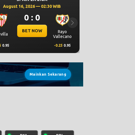
August 11, 2026 — 22:00 WIB
0 : 0
Next
BET NOW
t Almaty
Levski Sofia
(n)
0
0.76
0.00
-0.94
Mainkan Sekarang